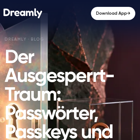
→
Download App
Der
Ausgesperrt-
Traum:
Passwörter,
Passkeys und