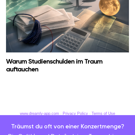
Warum Studienschulden im Traum
auftauchen
www.dreamly-app.com
·
Privacy Policy
·
Terms of Use
Träumst du oft von einer Konzertmenge?