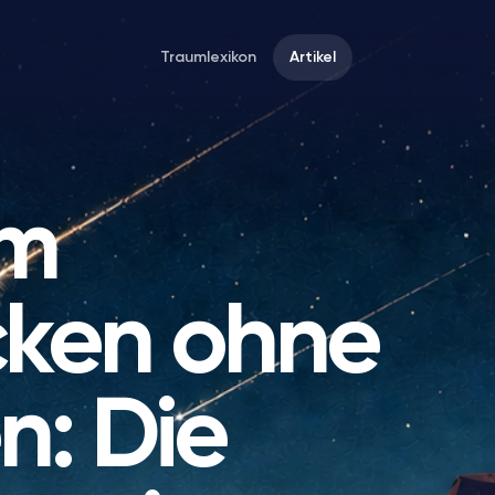
Traumlexikon
Artikel
om
cken ohne
n: Die