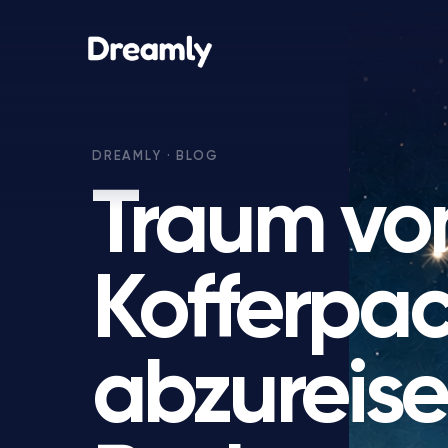
Traum v
Kofferpa
abzureise