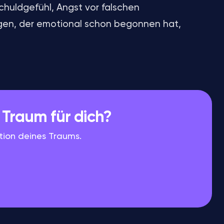
chuldgefühl, Angst vor falschen
gen, der emotional schon begonnen hat,
Traum für dich?
ation deines Traums.