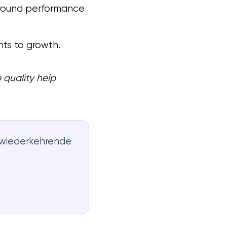
around performance
ts to growth.
 quality help
d wiederkehrende