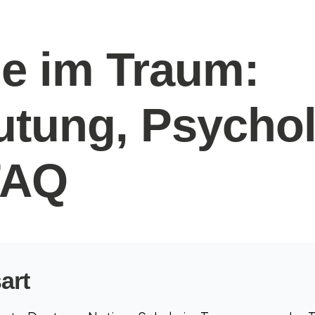
e im Traum:
tung, Psychol
FAQ
art