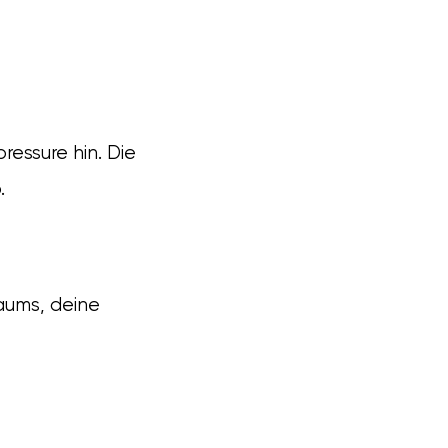
essure hin. Die
.
raums, deine