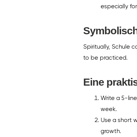
especially fo
Symbolische
Spiritually, Schule 
to be practiced.
Eine prakt
Write a 5-lin
week.
Use a short w
growth.