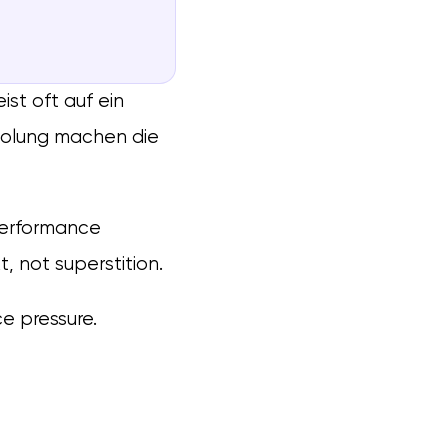
st oft auf ein
rholung machen die
performance
, not superstition.
e pressure.