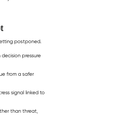
t
getting postponed.
n decision pressure
sue from a safer
ess signal linked to
ather than threat,