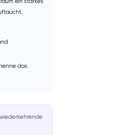
raum ein starkes
uftaucht.
und
enenne das
d wiederkehrende