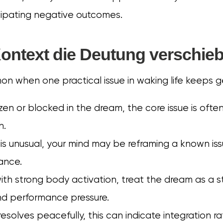
cipating negative outcomes.
ontext die Deutung verschieb
n when one practical issue in waking life keeps 
rozen or blocked in the dream, the core issue is ofte
h.
g is unusual, your mind may be reframing a known is
ance.
ith strong body activation, treat the dream as a str
nd performance pressure.
resolves peacefully, this can indicate integration r