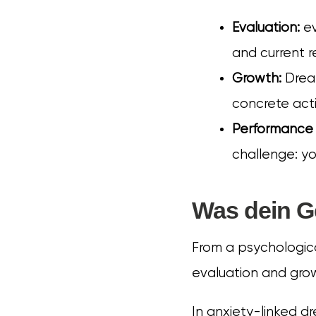
Evaluation:
ev
and current r
Growth:
Dream
concrete actio
Performance 
challenge: yo
Was dein Ge
From a psychologica
evaluation and grow
In anxiety-linked d