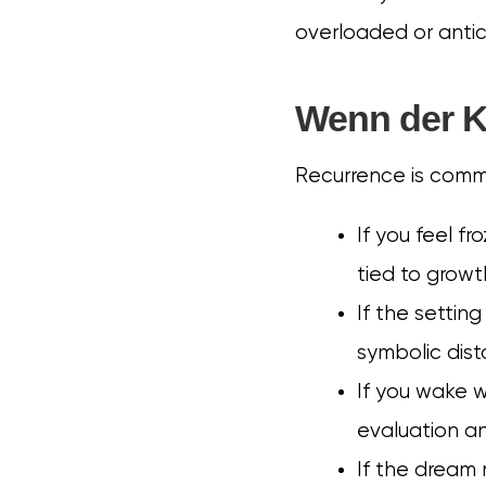
overloaded or anti
Wenn der K
Recurrence is commo
If you feel f
tied to growt
If the settin
symbolic dist
If you wake w
evaluation a
If the dream 