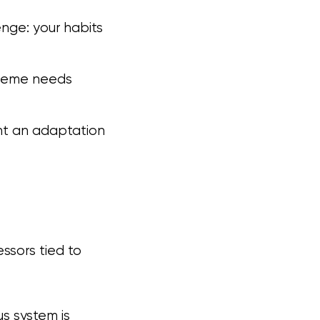
nge: your habits
theme needs
nt an adaptation
ssors tied to
s system is