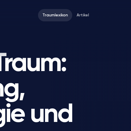
Traumlexikon
Artikel
Traum:
g,
gie und