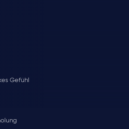
kes Gefühl
holung