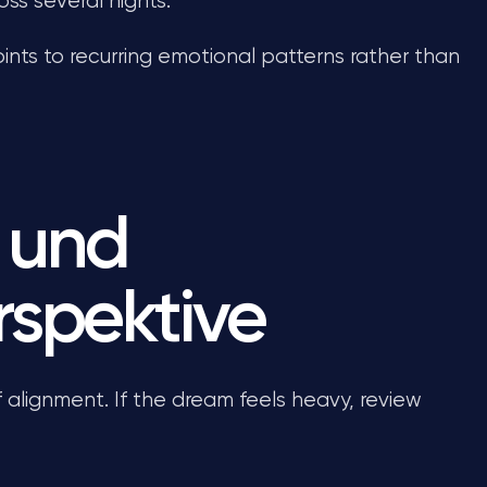
ss several nights.
oints to recurring emotional patterns rather than
 und
erspektive
f alignment. If the dream feels heavy, review