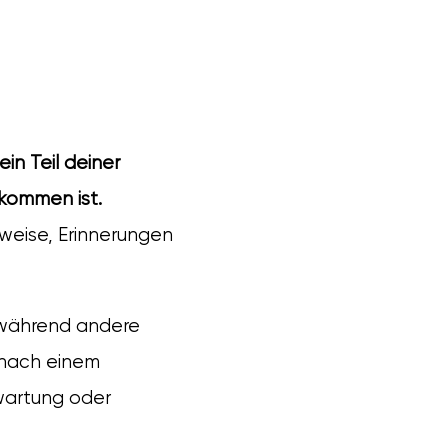
in Teil deiner
ekommen ist.
hweise, Erinnerungen
 während andere
 nach einem
rwartung oder