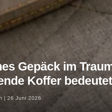
nes Gepäck im Trau
lende Koffer bedeute
n
|
26 Juni 2026