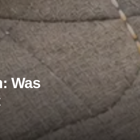
m: Was
t