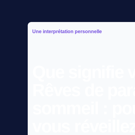
Une interprétation personnelle
Que signifie 
Rêves de par
sommeil : po
vous réveill