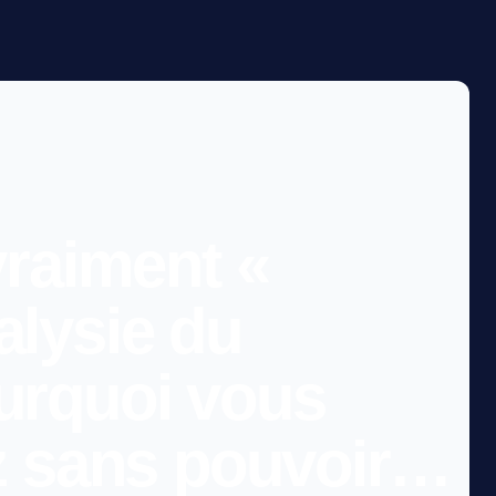
vraiment «
alysie du
urquoi vous
ez sans pouvoir…