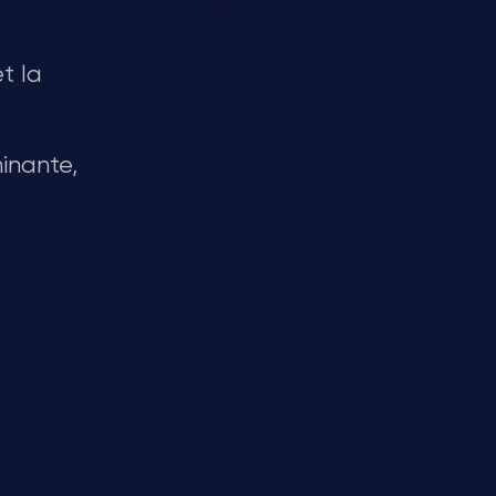
t la
inante,