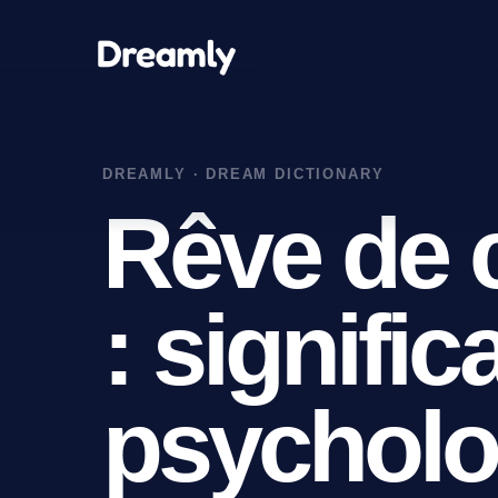
Rêve de c
: signific
psycholo