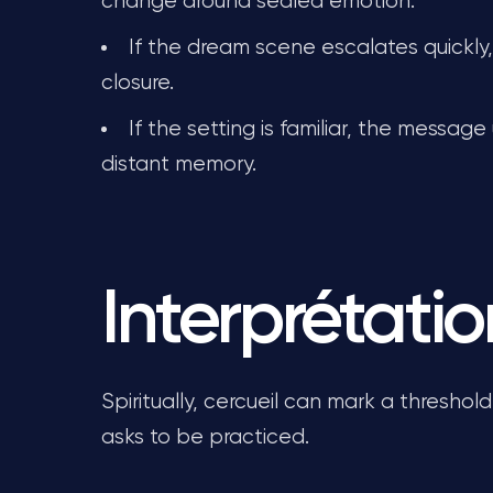
change around sealed emotion.
If the dream scene escalates quickly
closure.
If the setting is familiar, the message
distant memory.
Interprétatio
Spiritually, cercueil can mark a threshol
asks to be practiced.