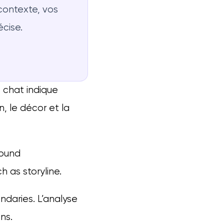
contexte, vos
écise.
 chat indique
, le décor et la
round
 as storyline.
ndaries. L’analyse
ns.