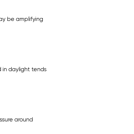
ay be amplifying
d in daylight tends
essure around