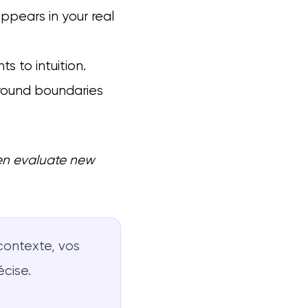
pears in your real
 to intuition.
around boundaries
hen evaluate new
contexte, vos
écise.