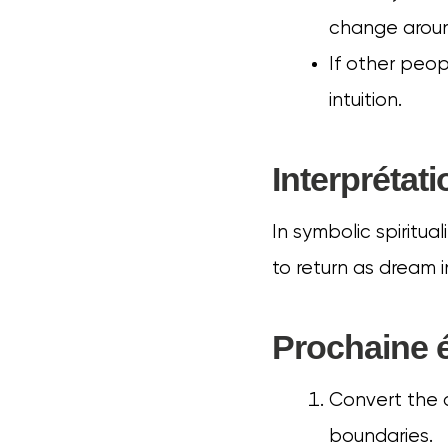
change aroun
If other peo
intuition.
Interprétati
In symbolic spiritua
to return as dream i
Prochaine é
Convert the d
boundaries.