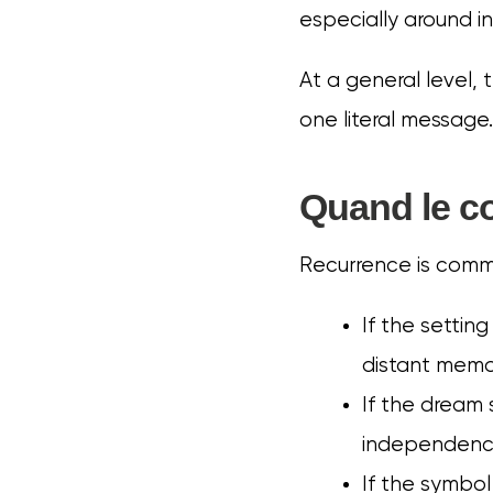
especially around 
At a general level, 
one literal message.
Quand le co
Recurrence is commo
If the setting
distant memo
If the dream
independenc
If the symbol