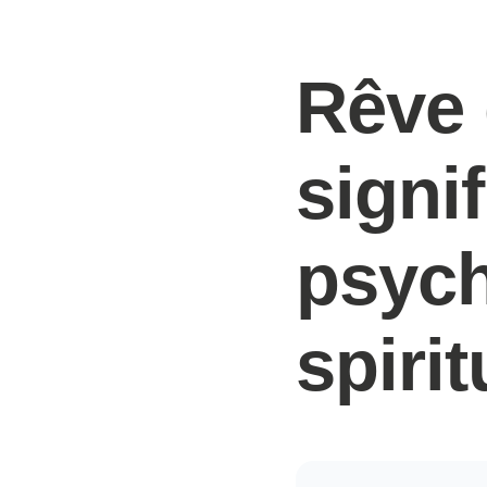
Rêve 
signi
psych
spiri