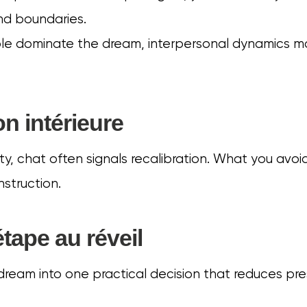
d boundaries.
ple dominate the dream, interpersonal dynamics m
on intérieure
lity, chat often signals recalibration. What you avoi
nstruction.
tape au réveil
ream into one practical decision that reduces pr