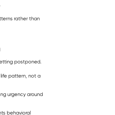
.
tterns rather than
n
getting postponed.
life pattern, not a
ging urgency around
nts behavioral