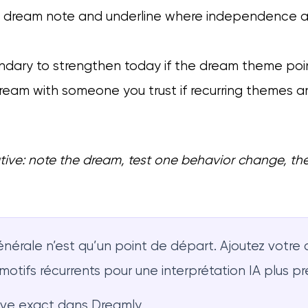
ne dream note and underline where independence ap
dary to strengthen today if the dream theme points
dream with someone you trust if recurring themes 
rative: note the dream, test one behavior change, t
nérale n’est qu’un point de départ. Ajoutez votre 
otifs récurrents pour une interprétation IA plus pr
êve exact dans Dreamly