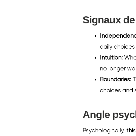
Signaux de
Independenc
daily choices
Intuition:
When 
no longer wan
Boundaries:
T
choices and 
Angle psyc
Psychologically, thi