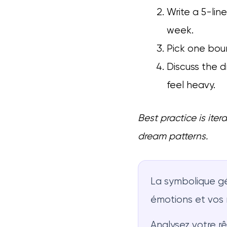
Write a 5-li
week.
Pick one boun
Discuss the 
feel heavy.
Best practice is ite
dream patterns.
La symbolique gé
émotions et vos m
Analysez votre r