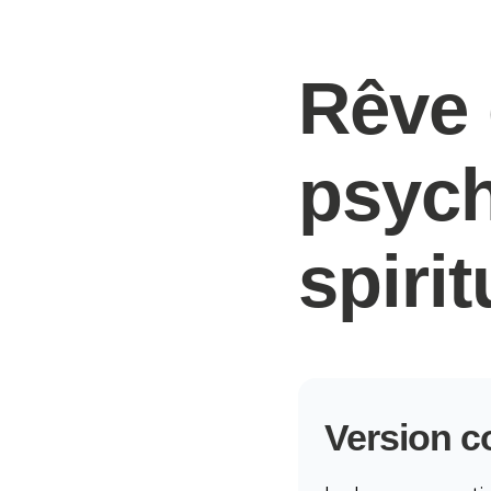
Rêve d
psych
spiri
Version c