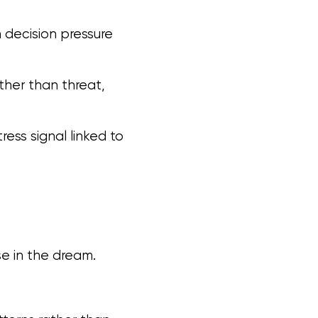
n decision pressure
ather than threat,
ess signal linked to
se in the dream.