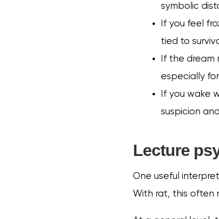
symbolic dist
If you feel f
tied to surviva
If the dream 
especially for
If you wake w
suspicion an
Lecture ps
One useful interpre
With rat, this often