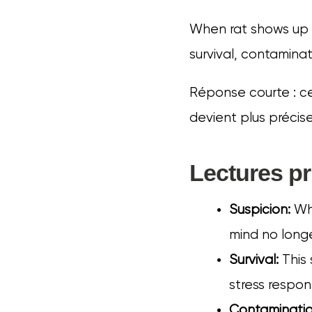
When rat shows up r
survival, contaminat
Réponse courte : ce 
devient plus précis
Lectures pr
Suspicion:
Whe
mind no longe
Survival:
This 
stress respon
Contaminatio