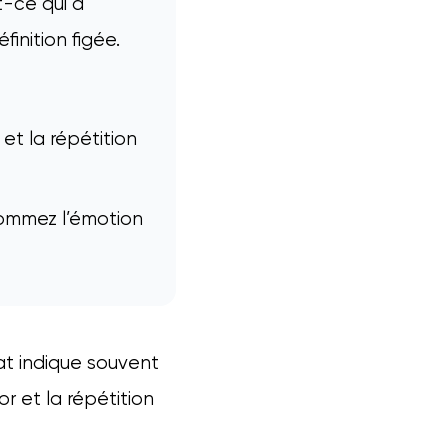
t-ce qui a
inition figée.
et la répétition
nommez l’émotion
at indique souvent
r et la répétition