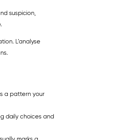
nd suspicion,
.
tion. L’analyse
ns.
ks a pattern your
ng daily choices and
sually marks a