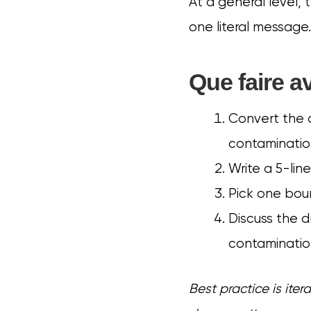
At a general level, 
one literal message.
Que faire a
Convert the d
contaminatio
Write a 5-lin
Pick one boun
Discuss the d
contaminatio
Best practice is ite