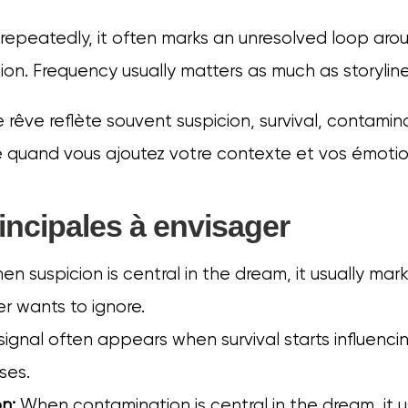
epeatedly, it often marks an unresolved loop arou
ion. Frequency usually matters as much as storyline
rêve reflète souvent suspicion, survival, contamina
e quand vous ajoutez votre contexte et vos émotio
incipales à envisager
n suspicion is central in the dream, it usually mar
r wants to ignore.
signal often appears when survival starts influenci
ses.
n:
When contamination is central in the dream, it u