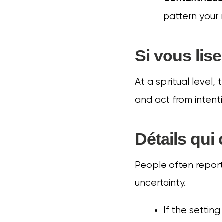
pattern your 
Si vous lis
At a spiritual level,
and act from intenti
Détails qui
People often report 
uncertainty.
If the settin