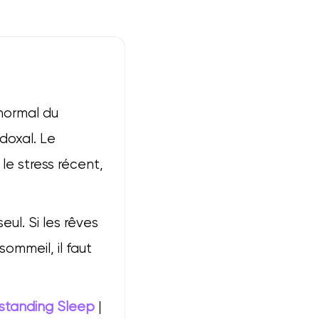
normal du
doxal. Le
 le stress récent,
eul. Si les rêves
sommeil, il faut
rstanding Sleep
|