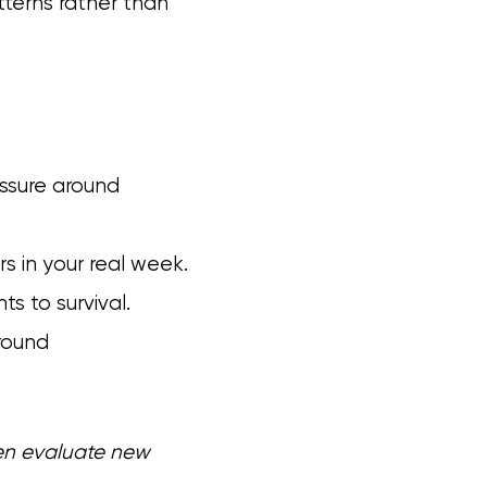
tterns rather than
essure around
s in your real week.
s to survival.
round
hen evaluate new