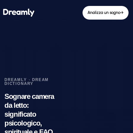
Analizza un sogno
→
Sognare camera
da letto:
significato
psicologico,
spirituale e FAQ