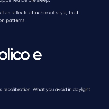
 happened before sleep.
often reflects attachment style, trust
on patterns.
lico e
nals recalibration. What you avoid in daylight