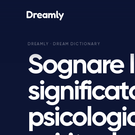
Sognare li
significat
psicologi