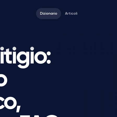
Dizionario
Articoli
tigio:
o
co,