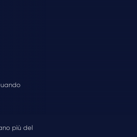
 quando
ano più del