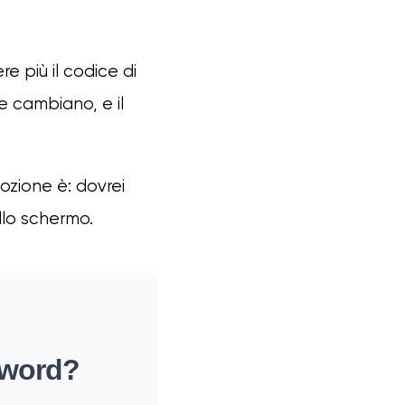
 più il codice di
le cambiano, e il
ozione è: dovrei
llo schermo.
sword?