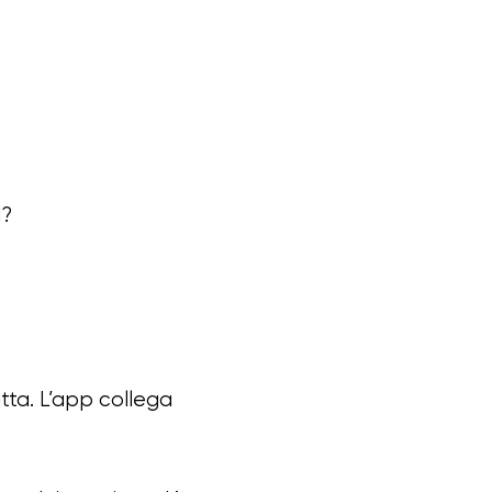
d?
atta. L’app collega