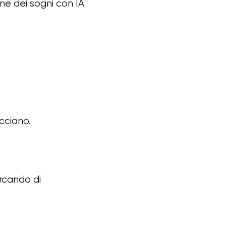
one dei sogni con IA
cciano.
ercando di