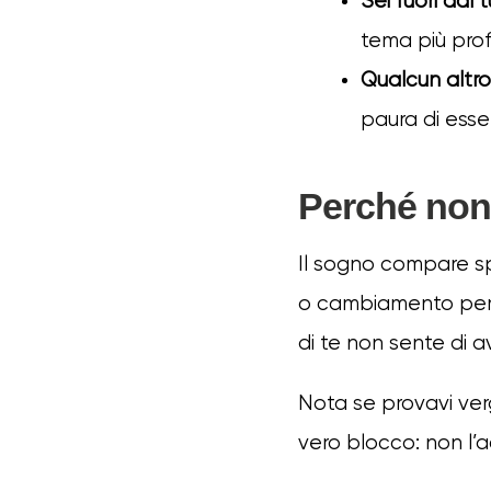
Sei fuori dal
tema più pro
Qualcun altr
paura di esse
Perché non 
Il sogno compare spe
o cambiamento perso
di te non sente di a
Nota se provavi ver
vero blocco: non l’ac