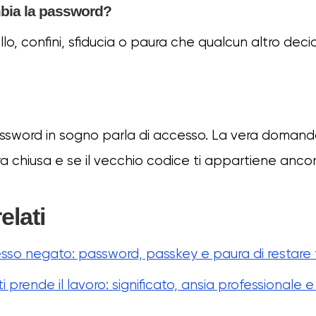
bia la password?
llo, confini, sfiducia o paura che qualcun altro deci
ssword in sogno parla di accesso. La vera domand
a chiusa e se il vecchio codice ti appartiene ancor
elati
esso negato: password, passkey e paura di restare 
i prende il lavoro: significato, ansia professionale 