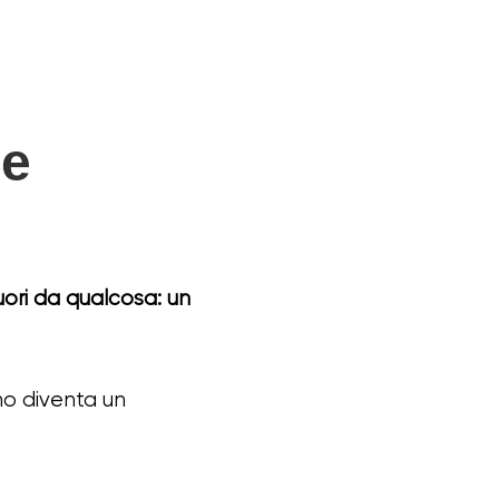
 e
uori da qualcosa: un
no diventa un