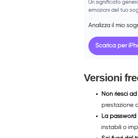
Un significato genera
emozioni del tuo sog
Analizza il mio so
Scarica per iP
Versioni fr
Non riesci a
prestazione o
La password 
instabili o imp