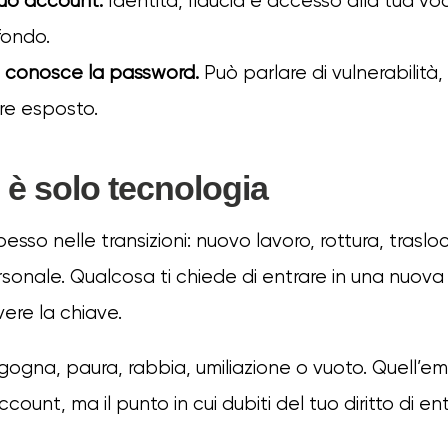
 tuo account.
Identità, fiducia e accesso alla tua vo
fondo.
o conosce la password.
Può parlare di vulnerabilità,
re esposto.
è solo tecnologia
sso nelle transizioni: nuovo lavoro, rottura, trasl
nale. Qualcosa ti chiede di entrare in una nuova
vere la chiave.
gogna, paura, rabbia, umiliazione o vuoto. Quell’em
count, ma il punto in cui dubiti del tuo diritto di ent