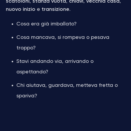
scatoloni
,
stanza vuota
,
chiavi
,
vecchia casa
,
nuovo inizio
e
transizione
.
Cosa era già imballato?
Cosa mancava, si rompeva o pesava
troppo?
Stavi andando via, arrivando o
aspettando?
Chi aiutava, guardava, metteva fretta o
spariva?