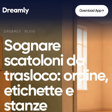
Download App
→
Sognare
scatoloni da
trasloco: ordine,
etichette e
stanze