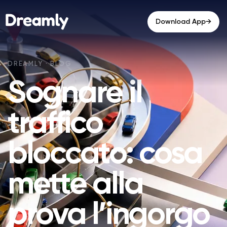
→
Download App
Sognare il
traffico
bloccato: cosa
mette alla
prova l’ingorgo