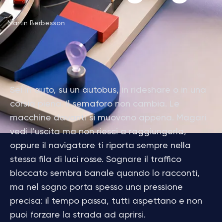
Martin Berbesson
Sei in auto, su un autobus, in rideshare o in una
corsia piena. Il semaforo non cambia. Le
macchine davanti si muovono appena. Magari
vedi l’uscita ma non riesci a raggiungerla,
oppure il navigatore ti riporta sempre nella
stessa fila di luci rosse. Sognare il traffico
bloccato sembra banale quando lo racconti,
ma nel sogno porta spesso una pressione
precisa: il tempo passa, tutti aspettano e non
puoi forzare la strada ad aprirsi.