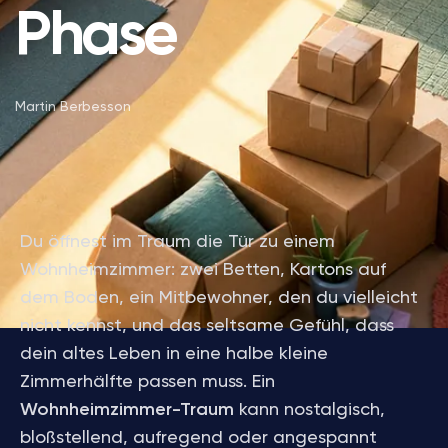
Phase
Martin Berbesson
Du öffnest im Traum die Tür zu einem
Wohnheimzimmer: zwei Betten, Kartons auf
dem Boden, ein Mitbewohner, den du vielleicht
nicht kennst, und das seltsame Gefühl, dass
dein altes Leben in eine halbe kleine
Zimmerhälfte passen muss. Ein
Wohnheimzimmer-Traum
kann nostalgisch,
bloßstellend, aufregend oder angespannt