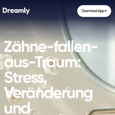
Download App
→
Zähne-fallen-
aus-Traum:
Stress,
Veränderung
und