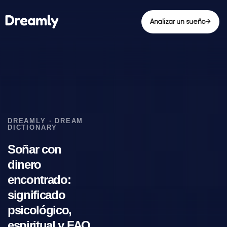
Analizar un sueño
→
Soñar con
dinero
encontrado:
significado
psicológico,
espiritual y FAQ