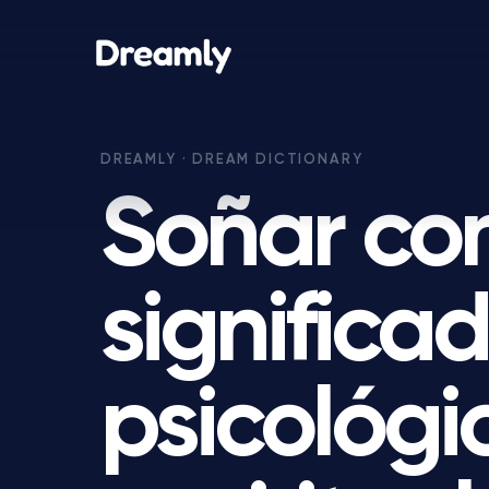
Soñar con
significa
psicológi