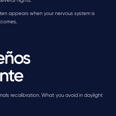
everal nights.
often appears when your nervous system is
utcomes.
ueños
nte
ignals recalibration. What you avoid in daylight