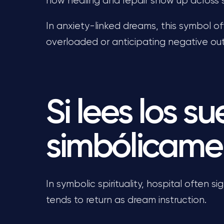
how healing and repair show up across s
In anxiety-linked dreams, this symbol 
overloaded or anticipating negative o
Si lees los s
simbólicame
In symbolic spirituality, hospital often s
tends to return as dream instruction.