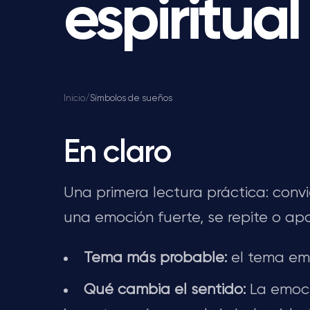
espiritua
Inicio
/
Símbolos de sueños
En claro
Una primera lectura práctica: conv
una emoción fuerte, se repite o a
Tema más probable:
el tema emo
Qué cambia el sentido:
La emoció