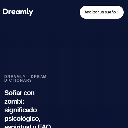
Analizar un sueño
→
Soñar con
zombi:
significado
psicológico,
espiritual y FAQ