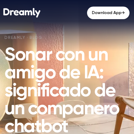
→
Download App
Sonar con un
amigo de IA:
significado de
un companero
chatbot