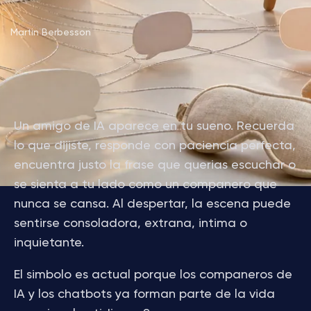
Martin Berbesson
Un amigo de IA aparece en tu sueno. Recuerda
lo que dijiste, responde con paciencia perfecta,
encuentra justo la frase que querias escuchar o
se sienta a tu lado como un companero que
nunca se cansa. Al despertar, la escena puede
sentirse consoladora, extrana, intima o
inquietante.
El simbolo es actual porque los companeros de
IA y los chatbots ya forman parte de la vida