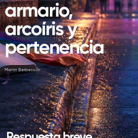
armario,
arcoíris y
pertenencia
Martin Berbesson
Respuesta breve