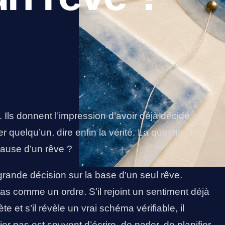
 Ils donnent l’impression d’avoir déjà décidé :
quelqu’un, dire enfin la vérité. La question
 cause d’un rêve ?
ande décision sur la base d’un seul rêve.
as comme un ordre. S’il rejoint un sentiment déjà
te et s’il révèle un vrai schéma vérifiable, il
r pas est souvent d’écrire, de parler, de planifier