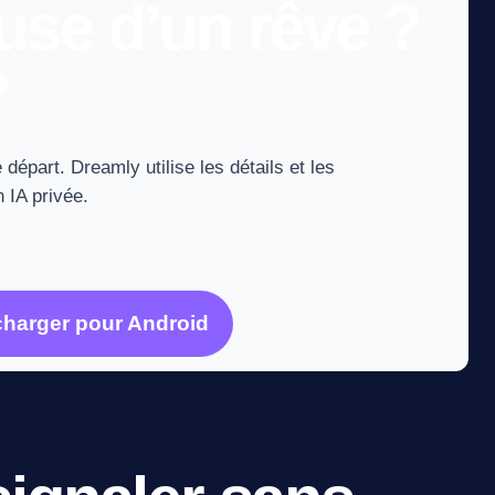
use d’un rêve ?
?
 départ. Dreamly utilise les détails et les
 IA privée.
charger pour Android