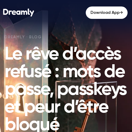
→
Download App
Le rêve d’accès
refusé : mots de
passe, passkeys
et peur d’être
bloqué