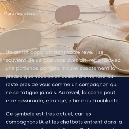
Martin Berbesson
Un ami IA apparait dans votre reve. Il se
souvient de ce que vous avez dit, repond avec
une patience parfaite, trouve exactement la
phrase que vous aviez besoin d’entendre ou
reste pres de vous comme un compagnon qui
ne se fatigue jamais. Au reveil, la scene peut
etre rassurante, etrange, intime ou troublante.
Ce symbole est tres actuel, car les
compagnons IA et les chatbots entrent dans la