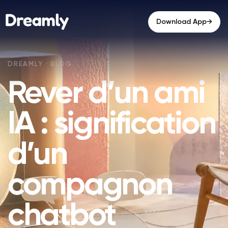
→
Download App
Rever d’un ami
IA : signification
d’un
compagnon
chatbot