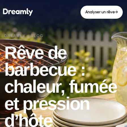
Analyser un rêve
→
Rêve de
barbecue :
chaleur, fumée
et pression
d’hôte