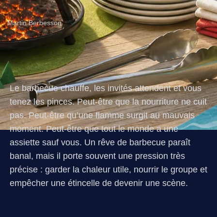
Martin Berbesson
Le barbecue chauffe, les invités attendent et vous
tenez les pinces. Peut-être que la nourriture ne cuit
pas. Peut-être qu’une flamme surgit au mauvais
moment. Peut-être que tout le monde a une
assiette sauf vous. Un rêve de barbecue paraît
banal, mais il porte souvent une pression très
précise : garder la chaleur utile, nourrir le groupe et
empêcher une étincelle de devenir une scène.