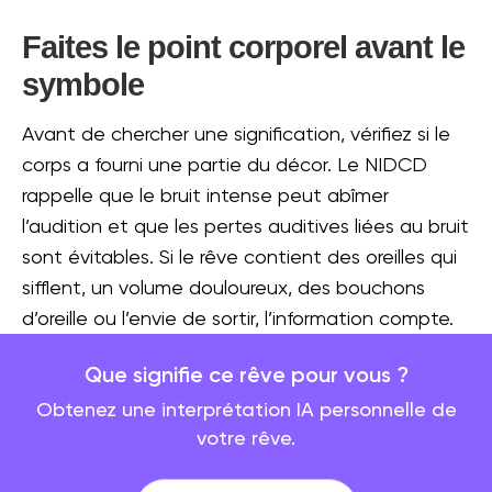
Faites le point corporel avant le
symbole
Avant de chercher une signification, vérifiez si le
corps a fourni une partie du décor. Le NIDCD
rappelle que le bruit intense peut abîmer
l’audition et que les pertes auditives liées au bruit
sont évitables. Si le rêve contient des oreilles qui
sifflent, un volume douloureux, des bouchons
d’oreille ou l’envie de sortir, l’information compte.
Volume :
la musique était-elle exaltante,
Que signifie ce rêve pour vous ?
Obtenez une interprétation IA personnelle de
douloureuse, étouffée ou impossible à fuir ?
votre rêve.
État du corps :
aviez-vous chaud, soif, le