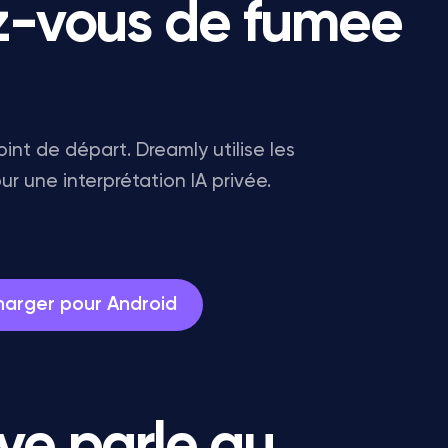
z-vous de fumee
int de départ. Dreamly utilise les
ur une interprétation IA privée.
harger pour Android
ve parle au