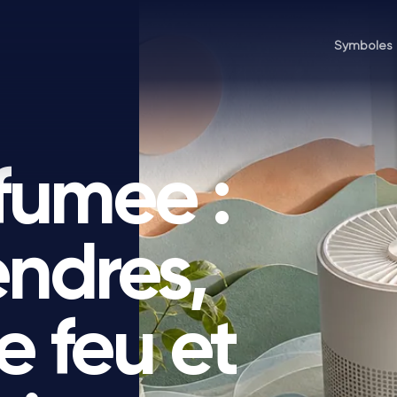
Symboles
fumee :
ndres,
e feu et