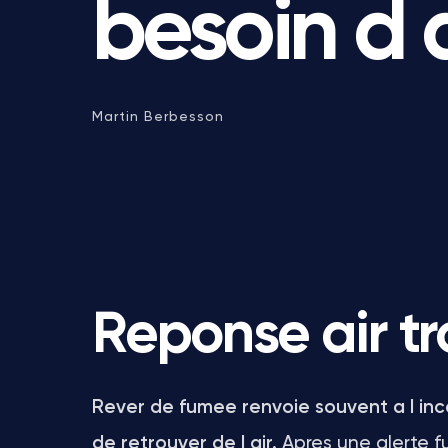
besoin d a
Martin Berbesson
Reponse air tr
Rever de fumee renvoie souvent a l ince
de retrouver de l air.
Apres une alerte fu