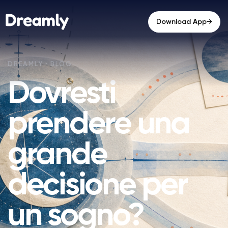
→
Download App
Dovresti
prendere una
grande
decisione per
un sogno?