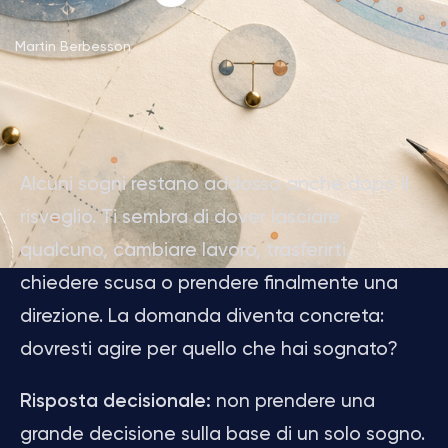
Martin Berbesson
Alcuni sogni restano addosso anche dopo il
risveglio. Ti sembra di dover lasciare
qualcuno, cambiare lavoro, trasferirti,
chiedere scusa o prendere finalmente una
direzione. La domanda diventa concreta:
dovresti agire per quello che hai sognato?
Risposta decisionale:
non prendere una
grande decisione sulla base di un solo sogno.