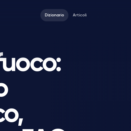
Dizionario
Articoli
fuoco:
o
co,