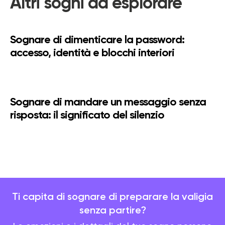
Altri sogni da esplorare
Sognare di dimenticare la password:
accesso, identità e blocchi interiori
Sognare di mandare un messaggio senza
risposta: il significato del silenzio
www.dreamly-app.com
·
Privacy Policy
·
Terms of Use
Ti capita di sognare di preparare la valigia
senza partire?