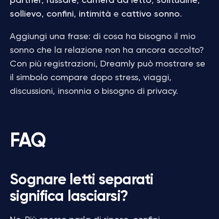
partner
,
russare
,
camera da letto
,
solitudine
,
sollievo
,
confini
,
intimità
e
cattivo sonno
.
Aggiungi una frase: di cosa ha bisogno il mio
sonno che la relazione non ha ancora accolto?
Con più registrazioni, Dreamly può mostrare se
il simbolo compare dopo stress, viaggi,
discussioni, insonnia o bisogno di privacy.
FAQ
Sognare letti separati
significa lasciarsi?