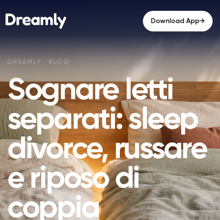
→
Download App
Sognare letti
separati: sleep
divorce, russare
e riposo di
coppia