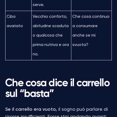
serve.
Cibo
Vecchio conforto,
Che cosa continuo
avariato
abitudine scaduta
a consumare
o qualcosa che
anche se mi
prima nutriva e ora
svuota?
no.
Che cosa dice il carrello
sul “basta”
Se il carrello era vuoto,
il sogno può parlare di
risorse insufficienti. Forse stai andando avanti