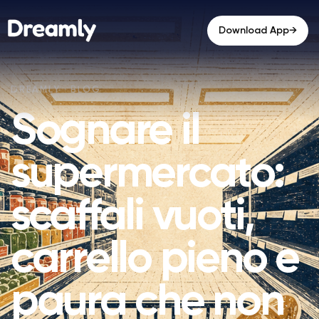
→
Download App
Sognare il
supermercato:
scaffali vuoti,
carrello pieno e
paura che non