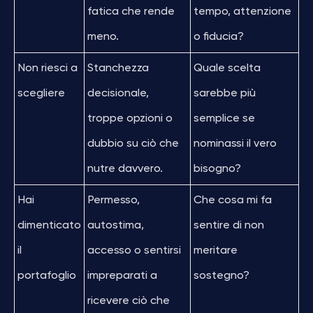
fatica che rende
tempo, attenzione
meno.
o fiducia?
Non riesci a
Stanchezza
Quale scelta
scegliere
decisionale,
sarebbe più
troppe opzioni o
semplice se
dubbio su ciò che
nominassi il vero
nutre davvero.
bisogno?
Hai
Permesso,
Che cosa mi fa
dimenticato
autostima,
sentire di non
il
accesso o sentirsi
meritare
portafoglio
impreparati a
sostegno?
ricevere ciò che