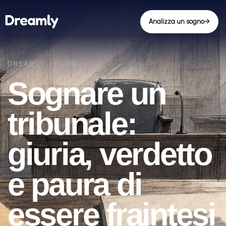
Analizza un sogno
→
Sognare un
tribunale:
giuria, verdetto
e paura di
essere fraintesi