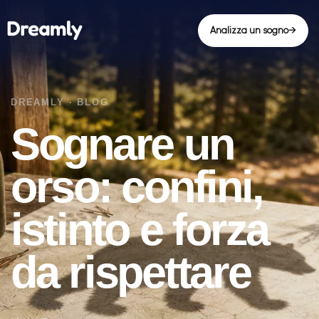
Analizza un sogno
→
Sognare un
orso: confini,
istinto e forza
da rispettare