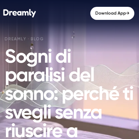
→
Download App
Sogni di
paralisi del
sonno: perché ti
svegli senza
riuscire a