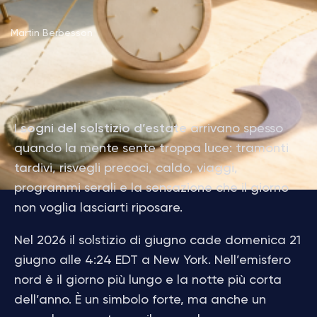
Martin Berbesson
I
sogni del solstizio d’estate
arrivano spesso
quando la mente sente troppa luce: tramonti
tardivi, risvegli precoci, caldo, viaggi,
programmi serali e la sensazione che il giorno
non voglia lasciarti riposare.
Nel 2026 il solstizio di giugno cade domenica 21
giugno alle 4:24 EDT a New York. Nell’emisfero
nord è il giorno più lungo e la notte più corta
dell’anno. È un simbolo forte, ma anche un