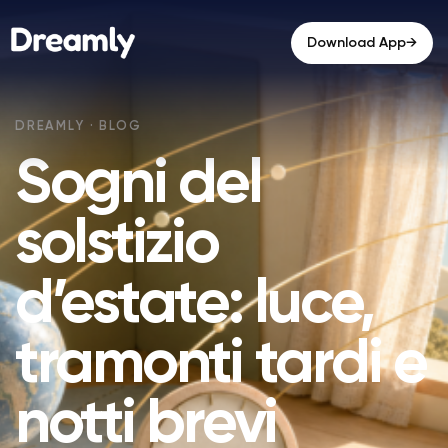
→
Download App
Sogni del
solstizio
d’estate: luce,
tramonti tardi e
notti brevi