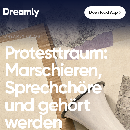
→
Download App
Protesttraum:
Marschieren,
Sprechchöre
und gehört
werden