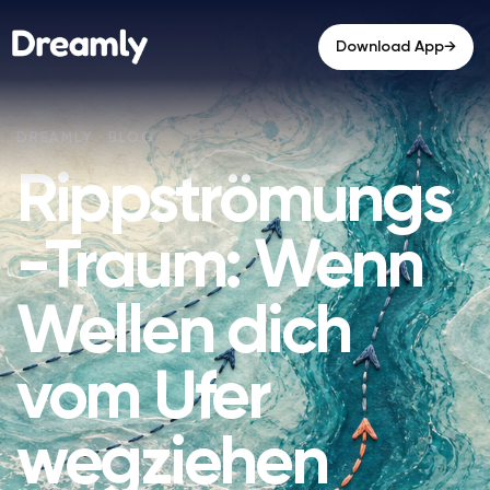
→
Download App
Rippströmungs
-Traum: Wenn
Wellen dich
vom Ufer
wegziehen