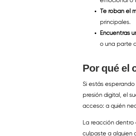
emocional o 
Te roban el m
principales.
Encuentras un
o una parte d
Por qué el 
Si estás esperando
presión digital, el 
acceso: a quién nece
La reacción dentro 
culpaste a alguien o