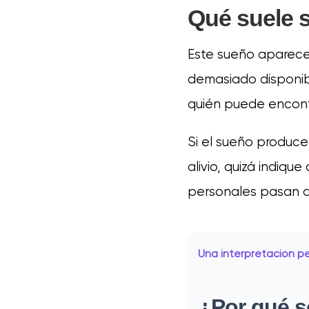
Qué suele s
Este sueño aparece
demasiado disponibl
quién puede encontr
Si el sueño produce
alivio, quizá indique
personales pasan al
Una interpretación p
¿Por qué s