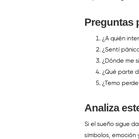
Preguntas p
¿A quién int
¿Sentí pánico
¿Dónde me s
¿Qué parte d
¿Temo perder 
Analiza es
Si el sueño sigue d
símbolos, emoción y