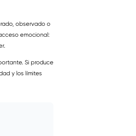
urado, observado o
 acceso emocional:
r.
portante. Si produce
idad y los límites