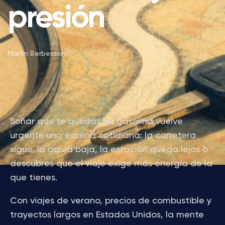
presión
Martin Berbesson
Soñar que te quedas sin gasolina vuelve
urgente una escena cotidiana: la carretera
sigue, la aguja baja, la estación queda lejos o
descubres que el viaje exige más energía de la
que tienes.
Con viajes de verano, precios de combustible y
trayectos largos en Estados Unidos, la mente