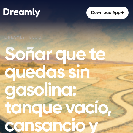
→
Download App
Soñar que te
quedas sin
gasolina:
tanque vacío,
cansancio y