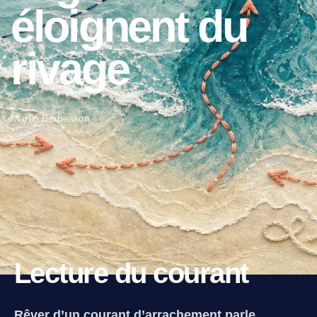
éloignent du
rivage
Martin Berbesson
Lecture du courant
Rêver d’un courant d’arrachement parle