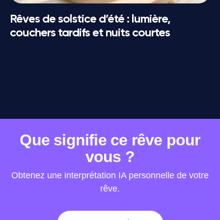
Rêves de solstice d’été : lumière,
couchers tardifs et nuits courtes
www.dreamly-app.com
·
Privacy Policy
·
Terms of Use
Que signifie ce rêve pour
vous ?
Obtenez une interprétation IA personnelle de votre
rêve.