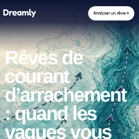
Analyser un rêve
→
Rêves de
courant
d’arrachement
: quand les
vagues vous