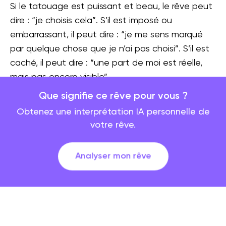
Si le tatouage est puissant et beau, le rêve peut
dire : “je choisis cela”. S’il est imposé ou
embarrassant, il peut dire : “je me sens marqué
par quelque chose que je n’ai pas choisi”. S’il est
caché, il peut dire : “une part de moi est réelle,
mais pas encore visible”.
Que signifie ce rêve pour vous ?
Sens spirituel et symbolique
Obtenez une interprétation IA personnelle de
votre rêve.
Spirituellement, un tatouage peut représenter un
vœu, un rite de passage, une protection, une
Analyser mon rêve
loyauté, une initiation ou une transformation
rendue visible. Il donne une forme extérieure à un
changement intérieur.
Cette lecture est forte si le motif semble sacré,