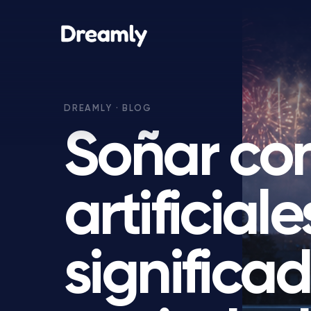
Soñar co
artificiale
significad