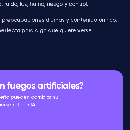
ruido, luz, humo, riesgo y control.
a preocupaciones diurnas y contenido onírico.
perfecta para algo que quiere verse,
fuegos artificiales?
sueño pueden cambiar su
personal con IA.