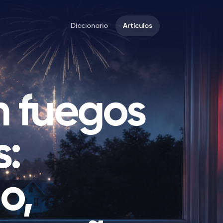
Diccionario
Artículos
n fuegos
s:
o,